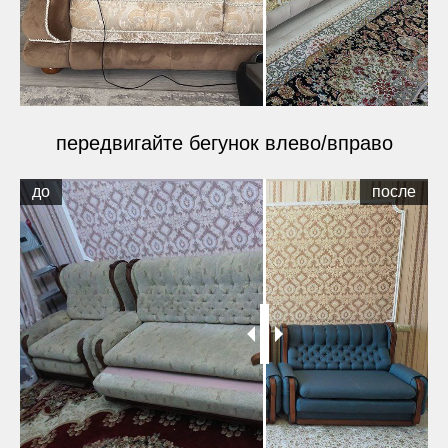
передвигайте бегунок влево/вправо
до
после