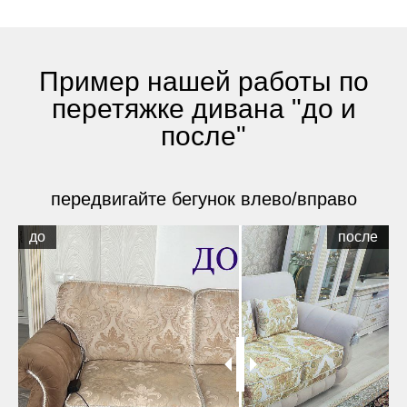
Пример нашей работы по
перетяжке дивана "до и
после"
передвигайте бегунок влево/вправо
до
после