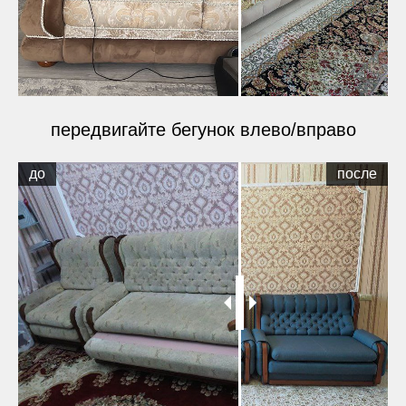
передвигайте бегунок влево/вправо
до
после